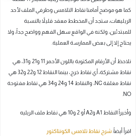
كما هو موضح أمامنا نقاط التلامس وطرفي الملف لأحد
الريليهات، ستجد أن المخطط معقد قليلاً بالنسبة
للمبتدئين، ولكنه في الواقع سهل الفهم وواضح جداً، ولا
يحتاج إلا إلى بعض الممارسة العملية.
نلاحظ أن الأرقام المكتوبة باللون الأحمر 11 و21 و31، هي
نقاط مشتركة، أي نقاط خرج، بينما النقاط 12 و22 و32 هي
نقاط مغلقة NC، والنقاط 14 و24 و34 هي نقاط مفتوحة
NO.
وأخيراً النقاط A1 وA2 أو 2 و10 هي نقاط ملف الريليه
اقرأ أيضاً:
شرح نقاط تلامس الكونتاكتور