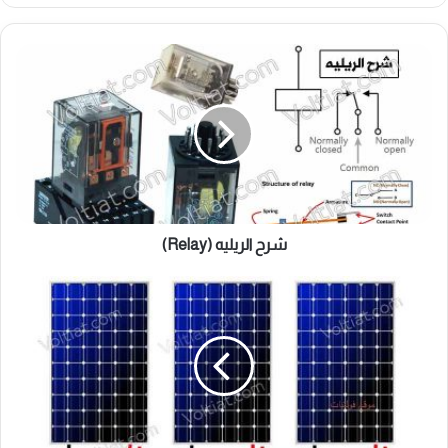
شرح
الريليه
(Relay)
شرح الريليه (Relay)
شروط
توصيل
الألواح
الشمسية
على
التوالي