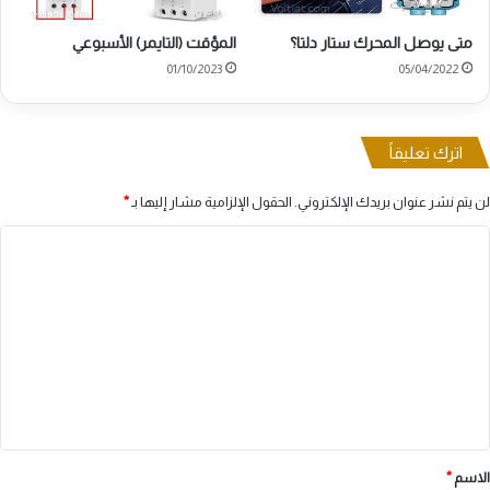
متى يوصل المحرك ستار دلتا؟
المؤقت (التايمر) الأسبوعي
01/10/2023
05/04/2022
اترك تعليقاً
لن يتم نشر عنوان بريدك الإلكتروني.
الحقول الإلزامية مشار إليها بـ
*
ا
ل
ت
ع
ل
ي
ق
*
الاسم
*